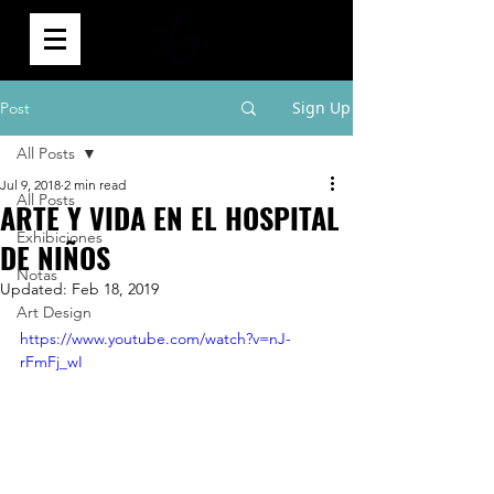
0
Sign Up
Post
All Posts
Jul 9, 2018
2 min read
All Posts
ARTE Y VIDA EN EL HOSPITAL
Exhibiciones
DE NIÑOS
Notas
Updated:
Feb 18, 2019
Art Design
https://www.youtube.com/watch?v=nJ-
rFmFj_wI