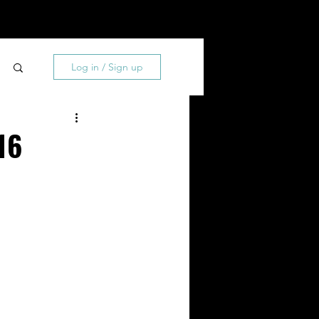
0
About
Contact
Log in / Sign up
16