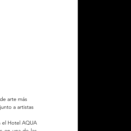
 de arte más 
nto a artistas 
n el Hotel AQUA 
 en una de las 