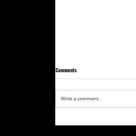
Comments
Write a comment...
EXHIBITION AT HAVI ART
STUDIO!