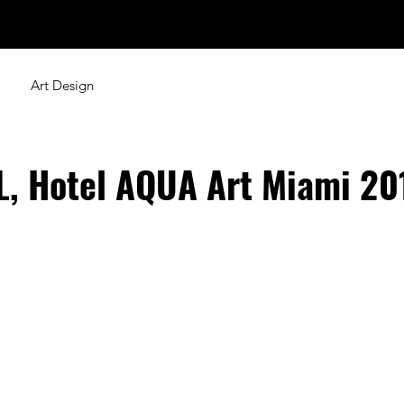
del
Artwork
Shop
News
Art Design
, Hotel AQUA Art Miami 20