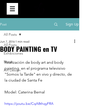
0
Sign Up
Post
All Posts
Jun 7, 2016
1 min read
All Posts
BODY PAINTING en TV
Exhibiciones
Notas
Realización de body art and body 
painting  en el programa televisivo 
Art Design
"Somos la Tarde" en vivo y directo, de 
la ciudad de Santa Fe
Model: Caterina Bernal
https://youtu.be/CqA8thqyFRA