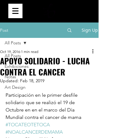
0
Sign Up
Post
All Posts
Oct 19, 2016
1 min read
All Posts
APOYO SOLIDARIO - LUCHA
Exhibiciones
CONTRA EL CANCER
Notas
Updated:
Feb 18, 2019
Art Design
Participación en le primer desfile 
solidario que se realizó el 19 de 
Octubre en en el marco del Día 
Mundial contra el cancer de mama 
#TOCATEOTETOCA
#NOALCANCERDEMAMA