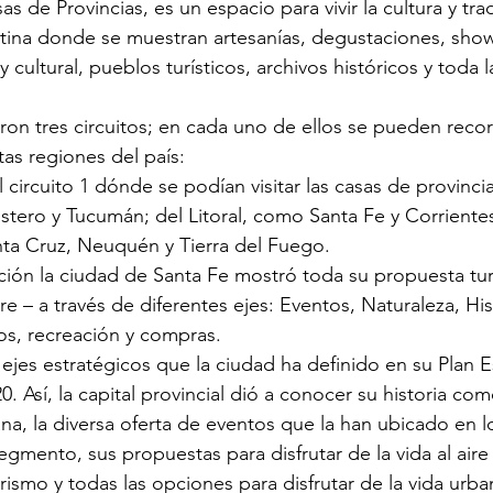
 de Provincias, es un espacio para vivir la cultura y tra
tina donde se muestran artesanías, degustaciones, show
y cultural, pueblos turísticos, archivos históricos y toda l
ron tres circuitos; en cada uno de ellos se pueden recorr
tas regiones del país:
 circuito 1 dónde se podían visitar las casas de provinci
tero y Tucumán; del Litoral, como Santa Fe y Corrientes,
ta Cruz, Neuquén y Tierra del Fuego.
ión la ciudad de Santa Fe mostró toda su propuesta turís
 – a través de diferentes ejes: Eventos, Naturaleza, Hist
os, recreación y compras.
ejes estratégicos que la ciudad ha definido en su Plan E
. Así, la capital provincial dió a conocer su historia co
ana, la diversa oferta de eventos que la han ubicado en l
egmento, sus propuestas para disfrutar de la vida al aire 
ismo y todas las opciones para disfrutar de la vida urba