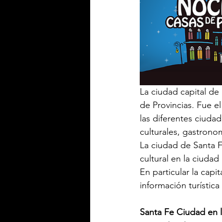
La ciudad capital de
de Provincias. Fue e
las diferentes ciuda
culturales, gastronomí
La ciudad de Santa F
cultural en la ciuda
En particular la capit
información turístic
Santa Fe Ciudad en l