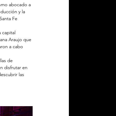
ismo abocado a 
oducción y la 
Santa Fe 
 capital 
iana Araujo que 
aron a cabo 
llas de 
n disfrutar en 
scubrir las 