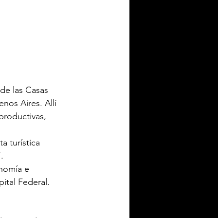
 de las Casas 
nos Aires. Allí 
productivas, 
 turística 
.
onomía e 
ital Federal.