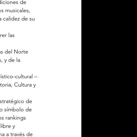
diciones de 
s musicales, 
a calidez de su 
er las 
as del Norte 
 y de la 
tico-cultural – 
oria, Cultura y 
stratégico de 
mo símbolo de 
os rankings 
libre y 
na a través de 