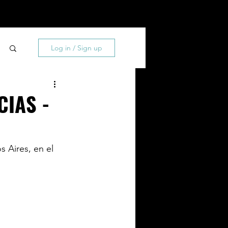
0
About
Contact
Log in / Sign up
CIAS -
 Aires, en el 