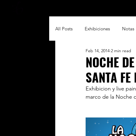
Home
Acting & Mo
All Posts
Exhibiciones
Notas
Feb 14, 2014
2 min read
NOCHE DE
SANTA FE 
Exhibicion y live pa
marco de la Noche 