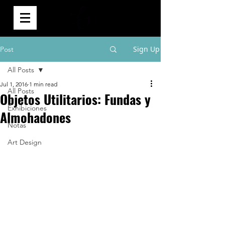
0
Sign Up
Post
All Posts
Jul 1, 2016
1 min read
All Posts
Objetos Utilitarios: Fundas y
Exhibiciones
Almohadones
Notas
Art Design