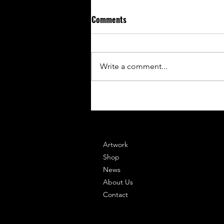
Comments
RENACER
Write a comment...
Artwork
Shop
News
About Us
Contact