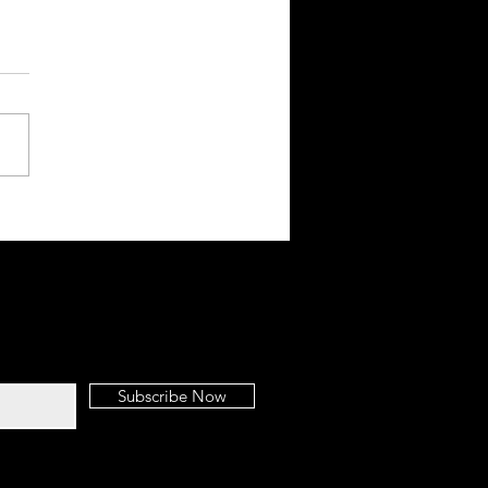
ta TODA | Su energía atrae
tribu
Subscribe Now