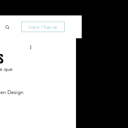
0
About
Contact
Log in / Sign up
S
 en Design 