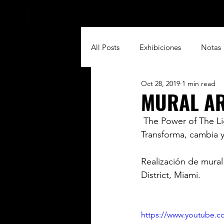
Home
Acting & Mo
All Posts
Exhibiciones
Notas
Oct 28, 2019
1 min read
MURAL AR
 The Power of The Light invadió esta galería y la llenó de mucho Arte! Un Arte que 
Transforma, cambia y 
Realización de mural
District, Miami.
https://www.youtube